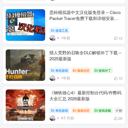
思科模拟器中文汉化版免登录 – Cisco
Packet Tracer免费下载和详细安装教
程
游戏工具
1年前
13
猎人荒野的召唤全DLC解锁补丁下载 –
2025最新版
单机游戏
游戏分区
游戏补丁
1年前
10
资源杂烩
网络游戏
问题求助
手机游戏
649热度
1680热度
868热度
549热度
《钢铁雄心4》最新控制台代码/作弊码
大全汇总 2026最新版
关注
关注
关注
关注
单机游戏
游戏分区
游戏攻略
# 钢铁
5个月前
26