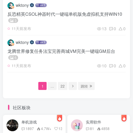
wktony
反恐精英CSOL神器时代一键端单机版免虚拟机支持WIN10
3
13
0
0
11天前发布
wktony
龙腾世界修复任务法宝完善商城VM完美一键端GM后台
6
10
0
0
11天前发布
1
…
22
跳转
社区板块
单机游戏
实用软件
1897
4.7W+
13
81
4858