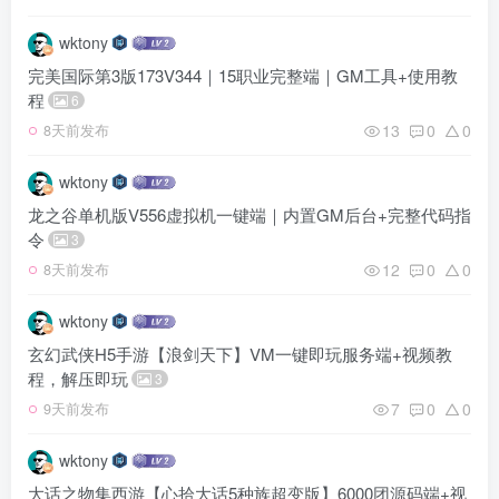
wktony
完美国际第3版173V344｜15职业完整端｜GM工具+使用教
程
6
13
0
0
8天前发布
wktony
龙之谷单机版V556虚拟机一键端｜内置GM后台+完整代码指
令
3
12
0
0
8天前发布
wktony
玄幻武侠H5手游【浪剑天下】VM一键即玩服务端+视频教
程，解压即玩
3
7
0
0
9天前发布
wktony
大话之物集西游【心拾大话5种族超变版】6000团源码端+视