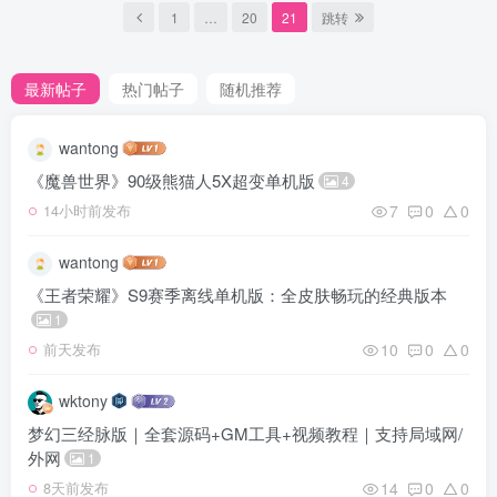
1
…
20
21
跳转
最新帖子
热门帖子
随机推荐
wantong
《魔兽世界》90级熊猫人5X超变单机版
4
7
0
0
14小时前发布
wantong
《王者荣耀》S9赛季离线单机版：全皮肤畅玩的经典版本
1
10
0
0
前天发布
wktony
梦幻三经脉版｜全套源码+GM工具+视频教程｜支持局域网/
外网
1
14
0
0
8天前发布