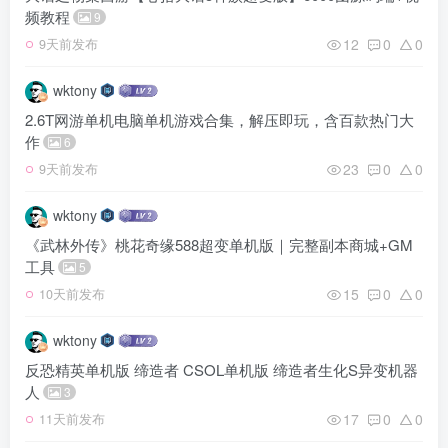
频教程
9
12
0
0
9天前发布
wktony
2.6T网游单机电脑单机游戏合集，解压即玩，含百款热门大
作
6
23
0
0
9天前发布
wktony
《武林外传》桃花奇缘588超变单机版｜完整副本商城+GM
工具
5
15
0
0
10天前发布
wktony
反恐精英单机版 缔造者 CSOL单机版 缔造者生化S异变机器
人
3
17
0
0
11天前发布