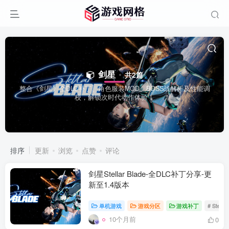
剑星
共2篇
整合《剑星》全DLC补丁、角色服装MOD、BOSS战解析及性能调
校，解锁次时代动作体验！
排序
更新
浏览
点赞
评论
剑星Stellar Blade-全DLC补丁分享-更
新至1.4版本
单机游戏
游戏分区
游戏补丁
# Stea
10个月前
0