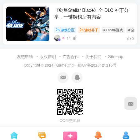
《剑星Stellar Blade》全 DLC 补丁分
享，一键解锁所有内容
游戏分区
游戏补丁
# Steam游戏
# 全D
1年前
0
友链申请
版权声明
广告合作
关于我们
Sitemap
Copyright © 2024 ·
GameGrid
·
蜀ICP备2025121215号
资源杂烩
网络游戏
问题求助
手机游戏
652热度
1681热度
869热度
551热度
关注
关注
关注
关注
QQ群交流群