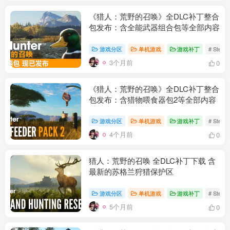
《猎人：荒野的召唤》全DLC补丁整合
包发布：含全能武器组合包等全部内容
游戏分区
单机游戏
游戏补丁
# Stea
3个月前
0
《猎人：荒野的召唤》全DLC补丁整合
包发布：含猎物喂食器包2等全部内容
游戏分区
单机游戏
游戏补丁
# Stea
4个月前
0
资源杂烩
网络游戏
问题求助
手机游戏
639热度
1671热度
862热度
545热度
猎人：荒野的召唤 全DLC补丁下载 含
最新的苏格兰狩猎保护区
关注
关注
关注
关注
游戏分区
单机游戏
游戏补丁
# Stea
5个月前
0