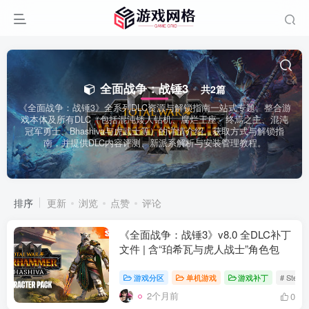
全面战争：战锤3
共2篇
《全面战争：战锤3》全系列DLC资源与解锁指南一站式专题。整合游
戏本体及所有DLC（包括混沌矮人钻机、腐烂王座、终焉之主、混沌
冠军勇士、Bhashiva与虎武士等）的详情介绍、获取方式与解锁指
南，并提供DLC内容评测、新派系解析与安装管理教程。
排序
更新
浏览
点赞
评论
《全面战争：战锤3》v8.0 全DLC补丁
文件 | 含“珀希瓦与虎人战士”角色包
游戏分区
单机游戏
游戏补丁
# Stea
2个月前
0