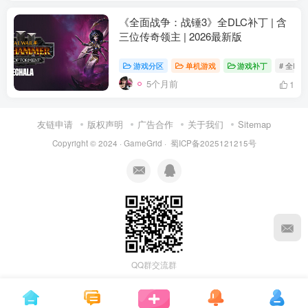
《全面战争：战锤3》全DLC补丁 | 含
三位传奇领主 | 2026最新版
游戏分区
单机游戏
游戏补丁
# 全DL
5个月前
1
友链申请
版权声明
广告合作
关于我们
Sitemap
Copyright © 2024 ·
GameGrid
·
蜀ICP备2025121215号
资源杂烩
网络游戏
问题求助
手机游戏
655热度
1688热度
870热度
555热度
关注
关注
关注
关注
QQ群交流群