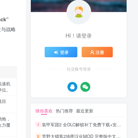
ck”
次与战略
HI！请登录
登录
注册
社交账号登录
高速机
单位。
值目
。
猜你喜欢
热门推荐
最近更新
动炮，
装甲军团2 全DLC解锁补丁免费下载+安装教程 含前线昔兰尼 2025最新
火力覆
1
荒野大镖客2地图汉化MOD 完整版中文地图下载
2