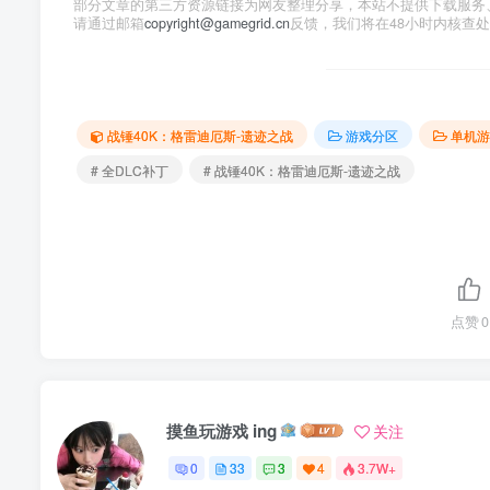
部分文章的第三方资源链接为网友整理分享，本站不提供下载服务
请通过邮箱
copyright@gamegrid.cn
反馈，我们将在48小时内核查
战锤40K：格雷迪厄斯-遗迹之战
游戏分区
单机游
# 全DLC补丁
# 战锤40K：格雷迪厄斯-遗迹之战
点赞
0
摸鱼玩游戏 ing
关注
0
33
3
4
3.7W+