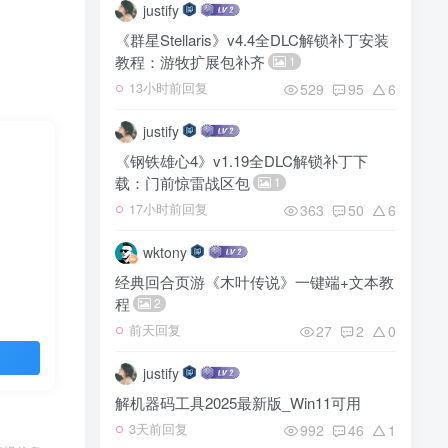
justify
《群星Stellaris》v4.4全DLC解锁补丁安装
教程：游牧扩展包补齐
1
529
95
6
13小时前回复
justify
《钢铁雄心4》v1.19全DLC解锁补丁下
载：门前惊雷战区包
1
363
50
6
17小时前回复
wktony
经典回合页游《木叶传说》一键端+文本教
程
2
27
2
0
前天回复
justify
解机器码工具2025最新版_Win11可用
992
46
1
3天前回复