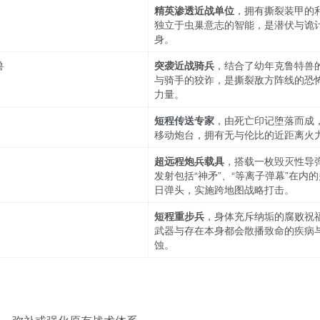
精英渗透近战单位
，拥有撕裂装甲的
独立于虫巢意志的智能，是潜伏与诡
身。
兽
突袭近战骑兵
，结合了幼年克鲁特兽
与骑手的狡诈，是撕裂敌方阵线的恐
力量。
短程传送专家
，由死亡印记堕落而成
移动炮台，拥有无与伦比的近距离火
超远程炮兵载具
，搭载一枚毁灭性导
发射包括“神矛”、“等离子弹幕”在内
日弹头，实施跨地图战略打击。
短程重步兵
，身体充斥纳垢的腐败祝
武器与存在本身都会散播致命的疾病
蚀。