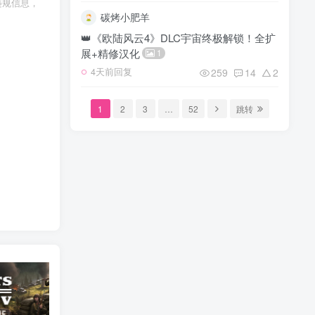
违规信息，
碳烤小肥羊
👑《欧陆风云4》DLC宇宙终极解锁！全扩
展+精修汉化
1
259
14
2
4天前回复
1
2
3
…
52
跳转