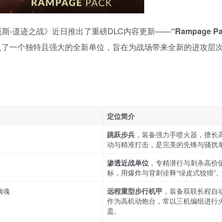
雷迪厄斯-遗迹之战》近日推出了重磅DLC内容更新——
“Rampage Pa
入了一个独特且强大的全新单位，旨在为战场带来全新的进攻层
定位简介
跳跃步兵
，装备强力手喷火器，擅长
动与精准打击，是完美的先锋与骚扰
渗透近战单位
，专精潜行与刺杀高价
标，用爆炸与背刺诠释“绿皮式狡猾”
幽魂
远程重型步行机甲
，装备双联长程自
作为高机动炮台，常以三机编组进行
盖。