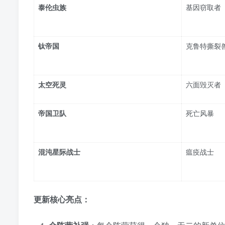
泰伦虫族
基因窃取者
钛帝国
克鲁特撕裂
太空死灵
六面毁灭者
帝国卫队
死亡风暴
混沌星际战士
瘟疫战士
更新核心亮点：