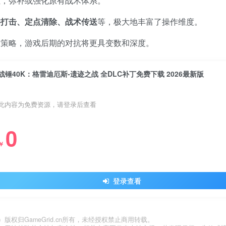
位，弥补或强化原有战术体系。
略打击、定点清除、战术传送
等，极大地丰富了操作维度。
防策略，游戏后期的对抗将更具变数和深度。
战锤40K：格雷迪厄斯-遗迹之战 全DLC补丁免费下载 2026最新版
此内容为免费资源，请登录后查看
0
￥
登录查看
归GameGrid.cn所有，未经授权禁止商用转载。