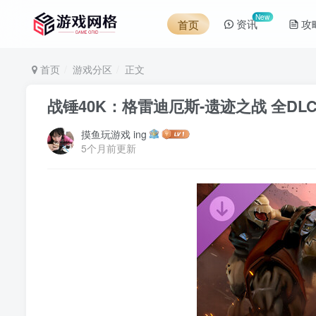
New
资讯
攻
首页
首页
游戏分区
正文
战锤40K：格雷迪厄斯-遗迹之战 全DLC
摸鱼玩游戏 ing
5个月前更新