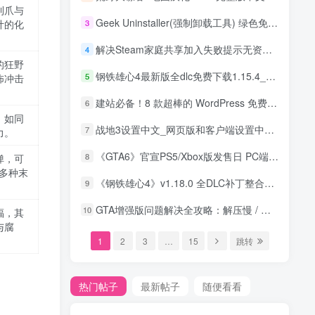
利爪与
Geek Uninstaller(强制卸载工具) 绿色免安装免费版 – 卸载神器
3
计的化
解决Steam家庭共享加入失败提示无资格，看这一篇就够了！
4
的狂野
钢铁雄心4最新版全dlc免费下载1.15.4_以及详细安装教程
5
怖冲击
建站必备！8 款超棒的 WordPress 免费主题大盘点
6
，如同
战地3设置中文_网页版和客户端设置中文详细教程
7
力。
《GTA6》官宣PS5/Xbox版发售日 PC端延至 2026 年！
8
弹，可
的多种末
《钢铁雄心4》v1.18.0 全DLC补丁整合包发布：含当世和平等全部内容
9
GTA增强版问题解决全攻略：解压慢 / 数据同步 / 迁移条件 / Battleye报错修复
10
福，其
与腐
1
2
3
…
15
跳转
热门帖子
最新帖子
随便看看