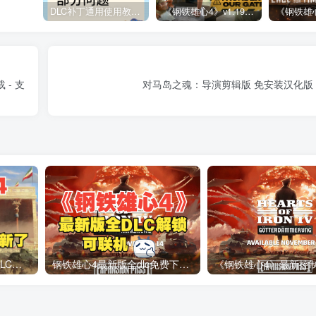
DLC补丁通用使用教程：软件解压文件安装指南 – 必看！
《钢铁雄心4》v1.19 全DLC补丁文件 | 含“门前惊雷”战区包
 - 支
对马岛之魂：导演剪辑版 免安装汉化版
钢铁雄心4 | 帝国坟场全DLC解锁补丁免费下载_1.16最新版2025
钢铁雄心4最新版全dlc免费下载1.15.4_以及详细安装教程