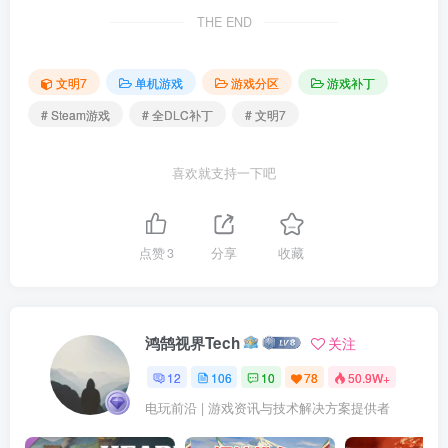
THE END
文明7
单机游戏
游戏分区
游戏补丁
# Steam游戏
# 全DLC补丁
# 文明7
喜欢就支持一下吧
点赞
3
分享
收藏
鸿鹄视界Tech
关注
12
106
10
78
50.9W+
电玩前沿 | 游戏资讯与技术解决方案提供者