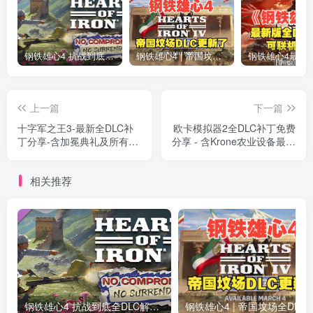
钢铁雄心4 抗战到底全DLC解锁补丁免费分享 1.17最新版2025
钢铁雄心4 | 帝国坟场全DLC解锁补丁免费下载_1.16最新版2025
上一篇
下一篇
十字军之王3-最新全DLC补
欧卡模拟器2全DLC补丁免费
丁分享-含加冕典礼及所有内
分享 - 含Krone农业设备最新
容
DLC
相关推荐
钢铁雄心4 抗战到底全DLC解锁补丁免费分享 1.17最新版2025
钢铁雄心4 | 帝国坟场全DLC解锁补丁免费下载_