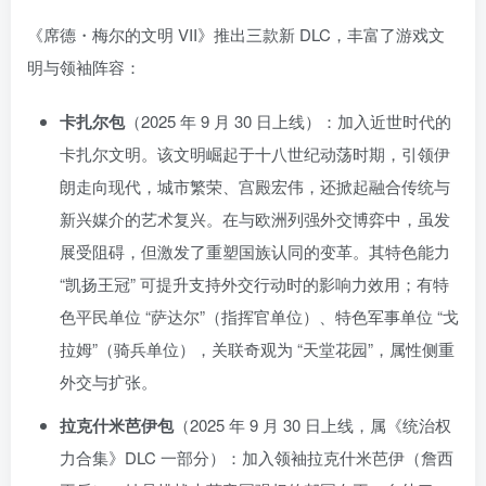
《席德・梅尔的文明 VII》推出三款新 DLC，丰富了游戏文
明与领袖阵容：
卡扎尔包
（2025 年 9 月 30 日上线）：加入近世时代的
卡扎尔文明。该文明崛起于十八世纪动荡时期，引领伊
朗走向现代，城市繁荣、宫殿宏伟，还掀起融合传统与
新兴媒介的艺术复兴。在与欧洲列强外交博弈中，虽发
展受阻碍，但激发了重塑国族认同的变革。其特色能力
“凯扬王冠” 可提升支持外交行动时的影响力效用；有特
资源杂烩
网络游戏
问题求助
手机游戏
色平民单位 “萨达尔”（指挥官单位）、特色军事单位 “戈
646热度
1676热度
863热度
545热度
拉姆”（骑兵单位），关联奇观为 “天堂花园”，属性侧重
关注
关注
关注
关注
外交与扩张。
拉克什米芭伊包
（2025 年 9 月 30 日上线，属《统治权
力合集》DLC 一部分）：加入领袖拉克什米芭伊（詹西