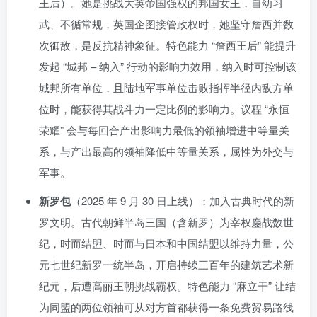
王后）。她是挑战大英帝国强权的邦国女王，自幼习
武、不循常规，英国企图接管政权时，她坚守詹西并数
次御敌，是反抗精神象征。特色能力 “詹西王后” 能提升
发起 “城邦 – 纳入” 行动的影响力效用，纳入时可控制该
城邦所有单位，且陆地军事单位击败指挥半径内敌方单
位时，能获得其战斗力一定比例的影响力。议程 “永恒
荣耀” 会与每回合产出影响力最低的领袖增进中等量关
系，与产出最高的领袖降低中等量关系，属性为外交与
军事。
新罗包
（2025 年 9 月 30 日上线）：加入古典时代的新
罗文明。古代朝鲜半岛三国（含新罗）为宰权鏖战数世
纪，时而结盟、时而与日本和中国结盟以维持力量，公
元七世纪新罗一统半岛，开启持续三百年的建筑艺术新
纪元，后遭高丽王朝挑战霸权。特色能力 “麻立干” 让结
为同盟的两位领袖可从对方首都获得一条免费贸易路线