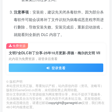
注意事项
：安装前，建议先关闭杀毒软件。因为部分杀
毒软件可能会误将补丁文件识别为病毒或恶意程序而进
行删除，导致安装失败。安装完成后，重新启动游戏，
就能看到全新的 DLC 内容了。
免费资源
文明7全DLC补丁分享-25年10月更新-席德・梅尔的文明 VII
此内容为免费资源，请登录后查看
登录查看
©
版权声明
本站坚持支持正版、尊重知识产权，站内原创内容（资讯、攻略等）
版权归GameGrid.cn所有，未经授权禁止商用转载。
部分文章的第三方资源链接为网友整理分享，本站不提供下载服务、
无法核验其合法与安全性，相关内容不代表本站立场。若发现侵权、
失效或违规信息，请通过邮箱
copyright@gamegrid.cn
反馈，我们将在
48小时内核查处置。