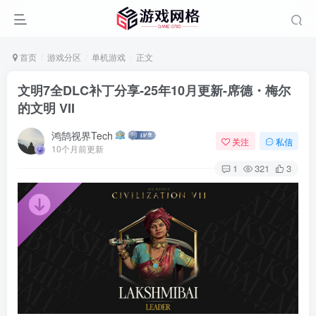
首页
游戏分区
单机游戏
正文
文明7全DLC补丁分享-25年10月更新-席德・梅尔
的文明 VII
鸿鹄视界Tech
关注
私信
10个月前更新
1
321
3