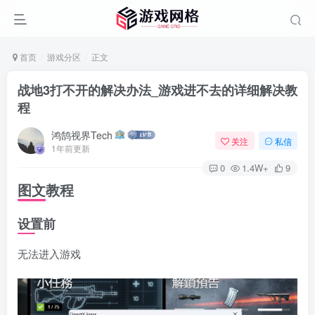
首页
游戏分区
正文
战地3打不开的解决办法_游戏进不去的详细解决教
程
鸿鹄视界Tech
关注
私信
1年前更新
0
1.4W+
9
图文教程
设置前
无法进入游戏