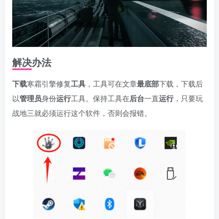
资源杂烩
网络游戏
问题求助
手机游戏
解决办法
647热度
1676热度
866热度
547热度
关注
关注
关注
关注
下载
寒霜引擎修复
工具
，工具可在文章
最底部
下载，下载后
以
管理员
身份
运行
工具。保持工具在
后台
一直
运行
，只要玩
战地三就必须运行这个软件，否则会报错。