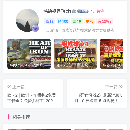
鸿鹄视界Tech
关注
12
106
10
78
52W+
电玩前沿 | 游戏资讯与技术解决方案提供者
钢铁雄心4 抗战到底全DLC解锁补丁免费分享 1.17最新版2025
钢铁雄心4 | 帝国坟场全DLC解锁补丁免费下载_1.16最新版2025
上一篇
下一篇
欧卡2 | 欧洲卡车模拟2免费
《死亡搁浅2》最新消息 3
下载全DLC解锁补丁_2025
月 10 日凌晨 5 点揭晓！小
最新版
岛秀夫携主演亮相西南偏南
电影节
相关推荐