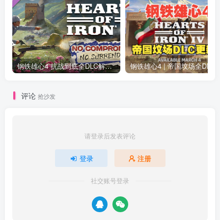
钢铁雄心4 抗战到底全DLC解锁补丁免费分享 1.17最新版2025
钢铁雄心4 | 帝国坟场全DLC解锁补丁免费下载_
评论
抢沙发
请登录后发表评论
登录
注册
社交账号登录