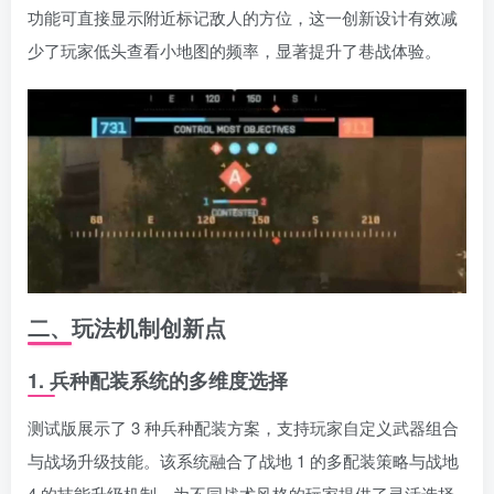
功能可直接显示附近标记敌人的方位，这一创新设计有效减
少了玩家低头查看小地图的频率，显著提升了巷战体验。
资源杂烩
网络游戏
问题求助
手机游戏
655热度
1684热度
869热度
552热度
关注
关注
关注
关注
二、玩法机制创新点
1. 兵种配装系统的多维度选择
测试版展示了 3 种兵种配装方案，支持玩家自定义武器组合
与战场升级技能。该系统融合了战地 1 的多配装策略与战地
4 的技能升级机制，为不同战术风格的玩家提供了灵活选择