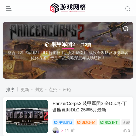
装甲军团2
共2篇
整合《装甲军团2》DLC解锁补丁、兵种MOD、战役全攻略及系统兼容
优化方案，专注二战策略深度与战场还原！
排序
更新
浏览
点赞
评论
PanzerCorps2 装甲军团2 全DLC补丁
含幽灵师DLC 25年5月最新
单机游戏
游戏分区
游戏补丁
# 装甲
1年前
0