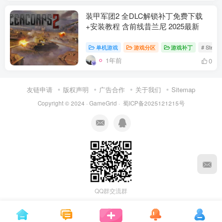
装甲军团2 全DLC解锁补丁免费下载
+安装教程 含前线昔兰尼 2025最新
单机游戏
游戏分区
游戏补丁
# Stea
1年前
0
友链申请
版权声明
广告合作
关于我们
Sitemap
Copyright © 2024 ·
GameGrid
·
蜀ICP备2025121215号
资源杂烩
网络游戏
问题求助
手机游戏
639热度
1671热度
862热度
545热度
关注
关注
关注
关注
QQ群交流群