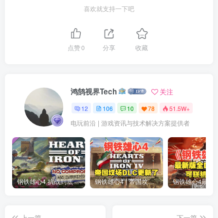
喜欢就支持一下吧
点赞
0
分享
收藏
鸿鹄视界Tech
关注
12
106
10
78
51.5W+
电玩前沿 | 游戏资讯与技术解决方案提供者
钢铁雄心4 抗战到底全DLC解锁补丁免费分享 1.17最新版2025
钢铁雄心4 | 帝国坟场全DLC解锁补丁免费下载_1.16最新版2025
上一篇
下一篇