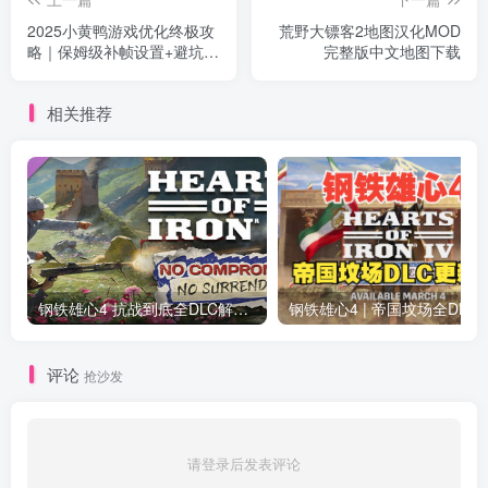
2025小黄鸭游戏优化终极攻
荒野大镖客2地图汉化MOD
略｜保姆级补帧设置+避坑指
完整版中文地图下载
南
相关推荐
钢铁雄心4 抗战到底全DLC解锁补丁免费分享 1.17最新版2025
钢铁雄心4 | 帝国坟场全DLC解锁补丁免费下载_
评论
抢沙发
请登录后发表评论