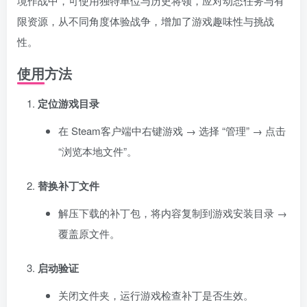
境作战中，可使用独特单位与历史将领，应对动态任务与有
限资源，从不同角度体验战争，增加了游戏趣味性与挑战
性。
资源杂烩
网络游戏
问题求助
手机游戏
649热度
1681热度
868热度
549热度
使用方法
关注
关注
关注
关注
定位游戏目录
在 Steam客户端中右键游戏 → 选择 “管理” → 点击
“浏览本地文件”。
替换补丁文件
解压下载的补丁包，将内容复制到游戏安装目录 →
覆盖原文件。
启动验证
关闭文件夹，运行游戏检查补丁是否生效。