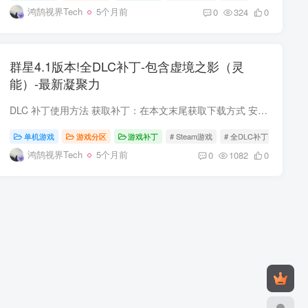
鸿鹄视界Tech
5个月前
0
324
0
群星4.1版本!全DLC补丁-包含虚境之影（灵
能）-最新凝聚力
DLC 补丁使用方法 获取补丁：在本文末尾获取下载方式 安装步骤： 下载完成后，解压补丁文件。 找到游戏安装目录。一般来说，在 Steam 库中，右键单击游戏名，选择管理→浏览本地文件，即可打开...
单机游戏
游戏分区
游戏补丁
# Steam游戏
# 全DLC补丁
# 群星
鸿鹄视界Tech
5个月前
0
1082
0