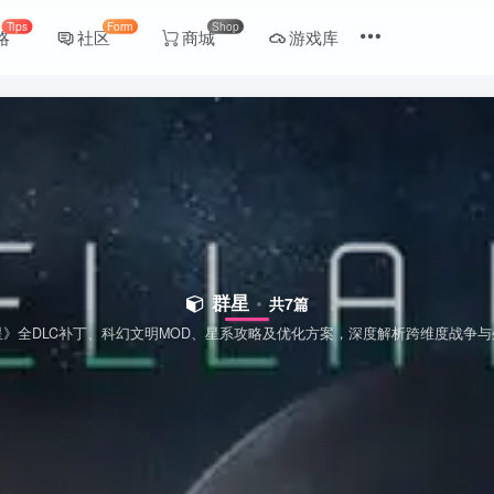
Tips
Form
Shop
略
社区
商城
游戏库
群星
共7篇
》全DLC补丁、科幻文明MOD、星系攻略及优化方案，深度解析跨维度战争