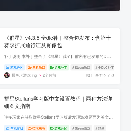
《群星》v4.3.5 全dlc补丁整合包发布：含第十
赛季扩展通行证及肖像包
补丁说明 本补丁整合了《群星》截至目前所有已发布的DLC扩展内容，包括官方于2026年4月29日正式上线的 第十赛季扩展通行证（Season 10 Expansion Pass） 及其附赠的 “蒸汽薇普...
游戏分区
单机游戏
游戏补丁
# Steam游戏
# 全DLC补丁
# 群星
摸鱼玩游戏 ing
2个月前
1
749
3
群星Stellaris学习版中文设置教程｜两种方法详
细图文指南
许多玩家在获取群星Stellaris学习版后发现游戏界面为英文，不知如何切换为中文。本教程将详细讲解两种可靠的中文设置方法，帮助您快速完成汉化。 方法一：通过官方启动器设置中文（推荐首选） ...
单机游戏
技术教程
游戏分区
# Steam游戏
# 群星