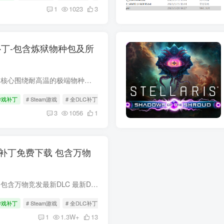
1
1023
3
C补丁-包含炼狱物种包及所
《群星》的《炼狱物种包》，核心围绕耐高温的极端物种展开，更新内容聚焦独特玩法和丰富新元素 DLC 补丁使用方法 获取补丁：在本文末尾获取下载方式 安装步骤： 下载完成后，解压补丁文件。 找...
游戏补丁
# Steam游戏
# 全DLC补丁
# 群星
3
1056
1
全DLC补丁免费下载 包含万物
轻松一键解锁所有游戏内容，包含万物竞发最新DLC 最新DLC内容速览 群星：万物竞发（2025 年 5 月 5 日）：玩家可操控活体舰船，改造星球生态系统，运用先进基因武器重塑帝国命运。优化基因飞升...
游戏补丁
# Steam游戏
# 全DLC补丁
# 群星
1
1.3W+
13