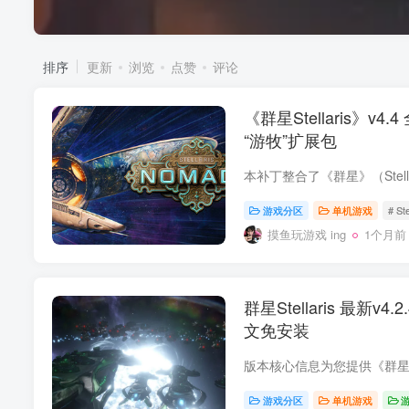
排序
更新
浏览
点赞
评论
《群星Stellaris》v4
“游牧”扩展包
游戏分区
单机游戏
# S
摸鱼玩游戏 ing
1个月前
群星Stellaris 最新v4
文免安装
游戏分区
单机游戏