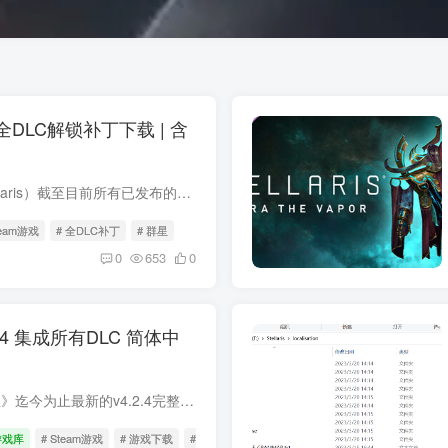
.4 全DLC解锁补丁下载 | 含
本补丁整合了《群星》（Stellaris）截至目前所有已发布的DLC扩展内容，包括最新于2026年6月15日正式上线的“游牧”（Nomads）扩展包，同步收录了伴随DLC推出的4.4版本更新（代号“飞马座”）带...
team游戏
# 全DLC补丁
# 群星
0
653
0
.2.4 集成所有DLC 简体中
版本核心信息为您提供《群星》迄今为止最新的v4.2.4完整学习版。此版本已集成游戏发售至今的所有扩展包与DLC内容，内置官方简体中文语言，并已处理为免安装格式。下载解压后，无需任何复杂步骤...
游戏库
# Steam游戏
# 游戏下载
# 群星