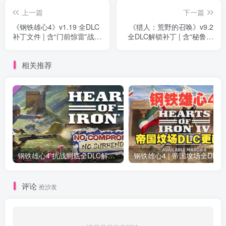
上一篇
下一篇
《钢铁雄心4》v1.19 全DLC
《猎人：荒野的召唤》v9.2
补丁文件 | 含“门前惊雷”战区
全DLC解锁补丁 | 含“秘鲁狩
包
猎保护区”
相关推荐
钢铁雄心4 抗战到底全DLC解锁补丁免费分享 1.17最新版2025
钢铁雄心4 | 帝国坟场全DLC解锁补丁免费下载_
评论
抢沙发