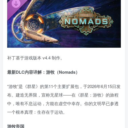
补丁基于游戏版本 v4.4 制作。
最新DLC内容详解：游牧（Nomads）
资源杂烩
网络游戏
问题求助
手机游戏
“游牧”是《群星》的第11个主要扩展包，于2026年6月15日发
646热度
1676热度
863热度
545热度
布。建造无界限，宣称无星球——在《群星：游牧》的旅程
关注
关注
关注
关注
中，唯有不息运动，方能在虚空中幸存。你的文明早已参透
一个根本真理：生存在于运动。
游牧帝国