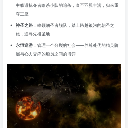
中躲避掠夺者暗杀小队的追杀，直至羽翼丰满，归来重
夺王座
神圣之路
：率领朝圣者舰队，踏上跨越银河的朝圣之
旅，追寻先祖圣地
永恒巡游
：管理一个分裂的社会——养尊处优的精英阶
层与心力交瘁的船员之间的博弈