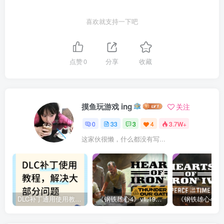
喜欢就支持一下吧
点赞
0
分享
收藏
摸鱼玩游戏 ing
关注
0
33
3
4
3.7W+
这家伙很懒，什么都没有写...
DLC补丁通用使用教程：软件解压文件安装指南 – 必看！
《钢铁雄心4》v1.19 全DLC补丁文件 | 含“门前惊雷”战区包