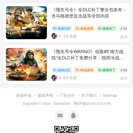
《预先号令》全DLC补丁整合包发布：
含马格德堡反击战等全部内容
游戏分区
单机游戏
游戏补丁
# Stea
3个月前
0
《预先号令WARNO》宿敌#5“南方战
线”全DLC补丁免费分享：指挥冷战南
翼劲旅
游戏分区
单机游戏
游戏补丁
# Stea
5个月前
0
资源杂烩
网络游戏
问题求助
手机游戏
644热度
1673热度
863热度
545热度
友链申请
版权声明
广告合作
关于我们
Sitemap
关注
关注
关注
关注
Copyright © 2024 ·
GameGrid
·
蜀ICP备2025121215号