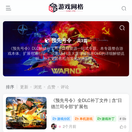
预先号令
共3篇
《预先号令》DLC解锁补丁与升级档资源一站式专题。本专题整合游
戏本体、扩展包通行证、“宿敌”系列及大量增援包等DLC的详细解锁说
明、补丁安装教程与常见问题解答。
排序
更新
浏览
点赞
评论
《预先号令》全DLC补丁文件 | 含“日
德兰司令部”扩展包
游戏分区
单机游戏
游戏补丁
# Stea
2个月前
0