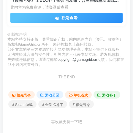
《预先号令》全DLC补丁整合包发布：含马格德堡反击战等全部内容
此内容为免费资源，请登录后查看
登录查看
©
版权声明
本站坚持支持正版、尊重知识产权，站内原创内容（资讯、攻略等）
版权归GameGrid.cn所有，未经授权禁止商用转载。
部分文章的第三方资源链接为网友整理分享，本站不提供下载服务、
无法核验其合法与安全性，相关内容不代表本站立场。若发现侵权、
失效或违规信息，请通过邮箱
copyright@gamegrid.cn
反馈，我们将在
48小时内核查处置。
THE END
预先号令
游戏分区
单机游戏
游戏补丁
# Steam游戏
# 全DLC补丁
# 预先号令
喜欢就支持一下吧