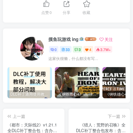
点赞
0
分享
收藏
摸鱼玩游戏 ing
关注
0
33
3
4
3.7W+
这家伙很懒，什么都没有写...
DLC补丁通用使用教程：软件解压文件安装指南 – 必看！
《钢铁雄心4》v1.19 全DLC补丁文件 | 含“门前惊雷”战区包
上一篇
下一篇
《都市：天际线2》v1.21.1
《猎人：荒野的召唤》全
全DLC补丁整合包：含办公
DLC补丁整合包发布：含全