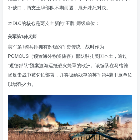
补缺口，两支王牌部队不期而遇，展开殊死对决。
资源杂烩
网络游戏
问题求助
手机游戏
本DLC的核心是两支全新的“王牌”师级单位：
646热度
1676热度
863热度
545热度
美军第1骑兵师
关注
关注
关注
关注
美军第1骑兵师拥有辉煌的军史传统，战时作为
POMCUS（预置海外物资储存）部队驻扎美国本土，通过
“返德部队”预案渡海运抵战火笼罩的欧洲。该编队在马格德
堡反击战中被匆忙部署，并将吸纳残存的英军第4装甲旅单位
以增强火力。