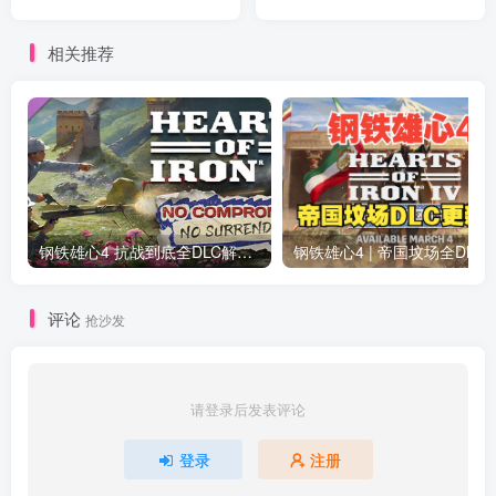
进化、城市车站等内容
能武器组合包等全部内容
相关推荐
钢铁雄心4 抗战到底全DLC解锁补丁免费分享 1.17最新版2025
钢铁雄心4 | 帝国坟场全DLC解锁补丁免费下载_
评论
抢沙发
请登录后发表评论
登录
注册