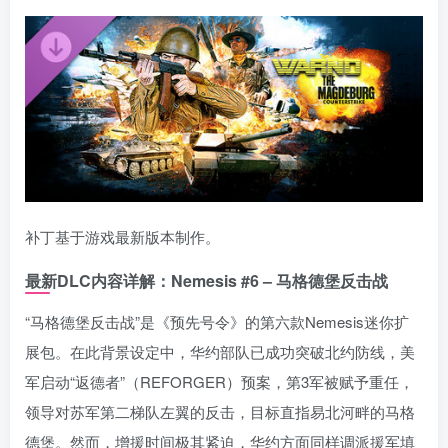
补丁基于游戏最新版本制作。
最新DLC内容详解：Nemesis #6 – 马格德堡反击战
“马格德堡反击战”是《预先号令》的第六款Nemesis迷你扩
展包。在此背景设定中，华约部队已成功突破北约防线，美
军启动“返德者”（REFORGER）预案，第3军被赋予重任，
领导对苏军第二梯队左翼的反击，目标直指易北河畔的马格
德堡。然而，增援时间极其紧迫，华约方面同样调派援军填