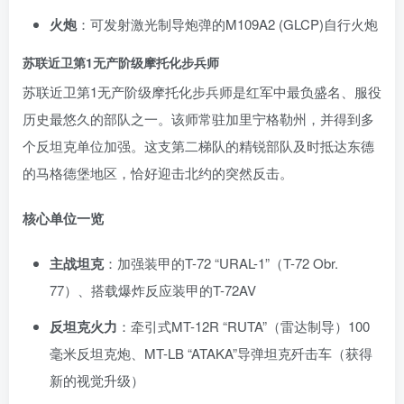
火炮
：可发射激光制导炮弹的M109A2 (GLCP)自行火炮
苏联近卫第1无产阶级摩托化步兵师
苏联近卫第1无产阶级摩托化步兵师是红军中最负盛名、服役
历史最悠久的部队之一。该师常驻加里宁格勒州，并得到多
个反坦克单位加强。这支第二梯队的精锐部队及时抵达东德
的马格德堡地区，恰好迎击北约的突然反击。
核心单位一览
主战坦克
：加强装甲的T-72 “URAL-1”（T-72 Obr.
77）、搭载爆炸反应装甲的T-72AV
反坦克火力
：牵引式MT-12R “RUTA”（雷达制导）100
毫米反坦克炮、MT-LB “ATAKA”导弹坦克歼击车（获得
新的视觉升级）