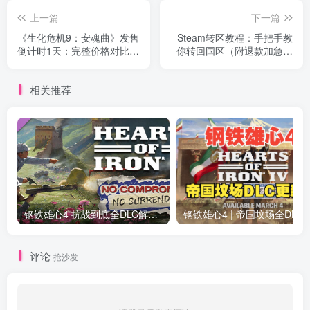
上一篇
下一篇
《生化危机9：安魂曲》发售
Steam转区教程：手把手教
倒计时1天：完整价格对比与
你转回国区（附退款加急方
双主角玩法前瞻
法）
相关推荐
钢铁雄心4 抗战到底全DLC解锁补丁免费分享 1.17最新版2025
钢铁雄心4 | 帝国坟场全DLC解锁补丁免费下载_
评论
抢沙发