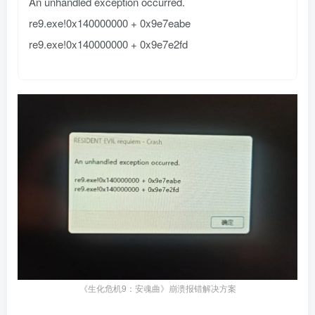
An unhandled exception occurred.
re9.exe!0x140000000 + 0x9e7eabe
re9.exe!0x140000000 + 0x9e7e2fd
资源杂烩
网络游戏
问题求助
手机游戏
655热度
1684热度
869热度
551热度
关注
关注
关注
关注
《生化危机9：安魂曲》崩溃报错解决方案