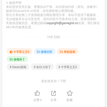
©
版权声明
本站坚持支持正版、尊重知识产权，站内原创内容（资讯、攻略等）
版权归GameGrid.cn所有，未经授权禁止商用转载。
部分文章的第三方资源链接为网友整理分享，本站不提供下载服务、
无法核验其合法与安全性，相关内容不代表本站立场。若发现侵权、
失效或违规信息，请通过邮箱
copyright@gamegrid.cn
反馈，我们将在
48小时内核查处置。
THE END
十字军之王3
游戏分区
单机游戏
游戏补丁
# Steam游戏
# 全DLC补丁
# 十字军之王3
喜欢就支持一下吧
点赞
0
分享
收藏