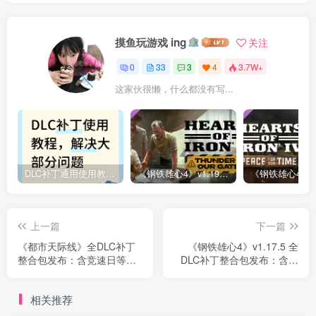
摸鱼玩游戏 ing
关注
0
33
3
4
3.7W+
这家伙很懒，什么都没有写...
DLC补丁通用使用教程：软件解压文件安装指南 – 必看！
《钢铁雄心4》v1.19 全DLC补丁文件 | 含“门前惊雷”战区包
上一篇
下一篇
《都市天际线》全DLC补丁
《钢铁雄心4》v1.17.5 全
整合包发布：含竞速日等四
DLC补丁整合包发布：含太
款新内容 26年最新
平洋战舰等全部内容
相关推荐