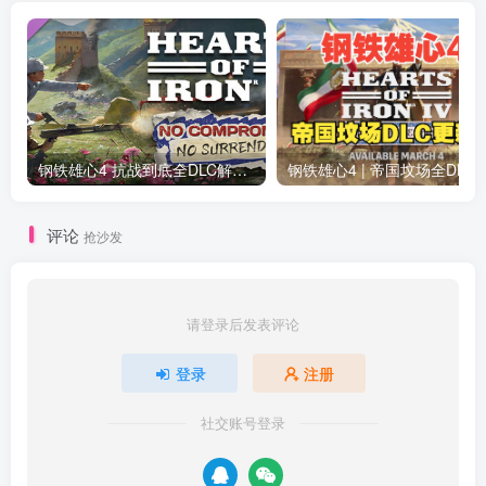
钢铁雄心4 抗战到底全DLC解锁补丁免费分享 1.17最新版2025
钢铁雄心4 | 帝国坟场全DLC解锁补丁免费下载_
评论
抢沙发
请登录后发表评论
登录
注册
社交账号登录