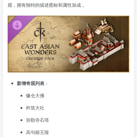
观，拥有独特的描述图标和属性加成
。
新增奇观列表
：
镰仓大佛
杵筑大社
弥勒寺石塔
高句丽王陵