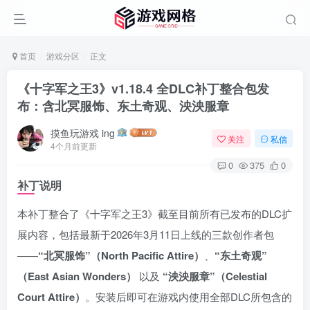
首页
游戏分区
正文
《十字军之王3》v1.18.4 全DLC补丁整合包发
布：含北冥服饰、东土奇观、泱泱服章
摸鱼玩游戏 ing
关注
私信
4个月前更新
0
375
0
补丁说明
本补丁整合了《十字军之王3》截至目前所有已发布的DLC扩
展内容，包括最新于2026年3月11日上线的三款创作者包
——
“北冥服饰”（North Pacific Attire）
、
“东土奇观”
（East Asian Wonders）
以及
“泱泱服章”（Celestial
Court Attire）
。安装后即可在游戏内使用全部DLC所包含的