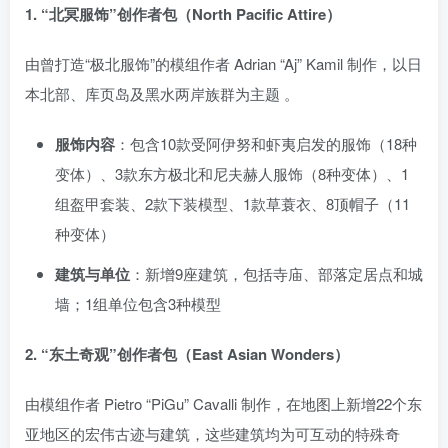
1. “北冥服饰”创作者包（North Pacific Attire）
资源杂烩
网络游戏
问题求助
手机游戏
由曾打造“极北服饰”的模组作者 Adrian “Aj” Kamil 制作，以日
647热度
1676热度
867热度
547热度
本北部、库页岛及黑水两岸族群为主题
。
关注
关注
关注
关注
服饰内容
：包含10款受阿伊努和虾夷启发的服饰（18种
变体）、3款东方极北和尼夫赫人服饰（8种变体）、1
组盔甲套装、2款下装模型、1款草蓑衣、8顶帽子（11
种变体）
建筑与单位
：新增9座建筑，包括寺庙、部落定居点和城
墙；1组单位包含3种模型
2. “东土奇观”创作者包（East Asian Wonders）
由模组作者 Pietro “PiGu” Cavalli 制作，在地图上新增22个东
亚地区的宏伟古迹与建筑，这些建筑均为可互动的特殊奇