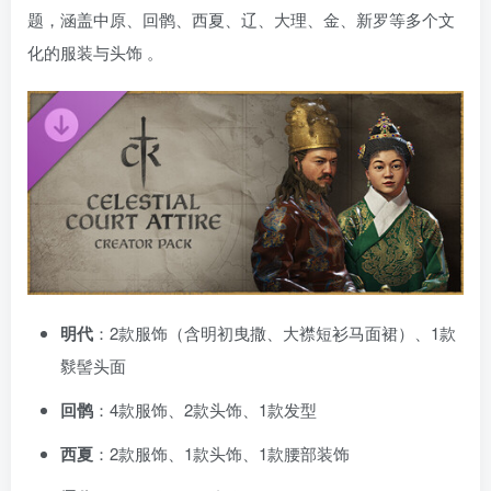
题，涵盖中原、回鹘、西夏、辽、大理、金、新罗等多个文
化的服装与头饰
。
明代
：2款服饰（含明初曳撒、大襟短衫马面裙）、1款
䯼髻头面
回鹘
：4款服饰、2款头饰、1款发型
西夏
：2款服饰、1款头饰、1款腰部装饰