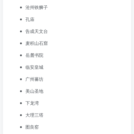
沧州铁狮子
孔庙
告成天文台
麦积山石窟
岳麓书院
临安皇城
广州蕃坊
美山圣地
下龙湾
大理三塔
图良窑