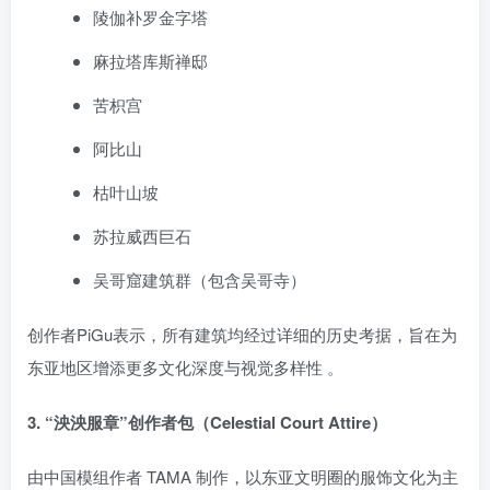
陵伽补罗金字塔
麻拉塔库斯禅邸
苦枳宫
阿比山
枯叶山坡
苏拉威西巨石
吴哥窟建筑群（包含吴哥寺）
创作者PiGu表示，所有建筑均经过详细的历史考据，旨在为
东亚地区增添更多文化深度与视觉多样性
。
3. “泱泱服章”创作者包（Celestial Court Attire）
由中国模组作者 TAMA 制作，以东亚文明圈的服饰文化为主