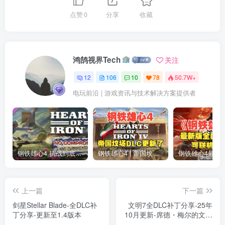
点赞
0
分享
收藏
鸿鹄视界Tech
关注
12
106
10
78
50.7W+
电玩前沿 | 游戏资讯与技术解决方案提供者
钢铁雄心4 抗战到底全DLC解锁补丁免费分享 1.17最新版2025
钢铁雄心4 | 帝国坟场全DLC解锁补丁免费下载_1.16最新版2025
上一篇
下一篇
剑星Stellar Blade-全DLC补
文明7全DLC补丁分享-25年
丁分享-更新至1.4版本
10月更新-席德・梅尔的文明
VII