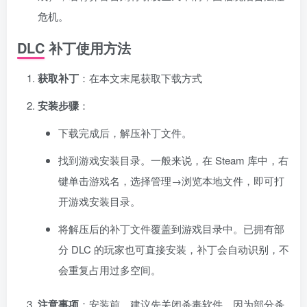
危机。
资源杂烩
网络游戏
问题求助
手机游戏
DLC 补丁使用方法
643热度
1671热度
863热度
545热度
获取补丁
：在本文末尾获取下载方式
关注
关注
关注
关注
安装步骤
：
下载完成后，解压补丁文件。
找到游戏安装目录。一般来说，在 Steam 库中，右
键单击游戏名，选择管理→浏览本地文件，即可打
开游戏安装目录。
将解压后的补丁文件覆盖到游戏目录中。已拥有部
分 DLC 的玩家也可直接安装，补丁会自动识别，不
会重复占用过多空间。
注意事项
：安装前，建议先关闭杀毒软件。因为部分杀