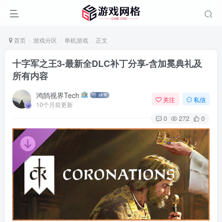
首页
游戏分区
单机游戏
正文
十字军之王3-最新全DLC补丁分享-含加冕典礼及
所有内容
鸿鹄视界Tech
关注
私信
10个月前更新
0
272
0