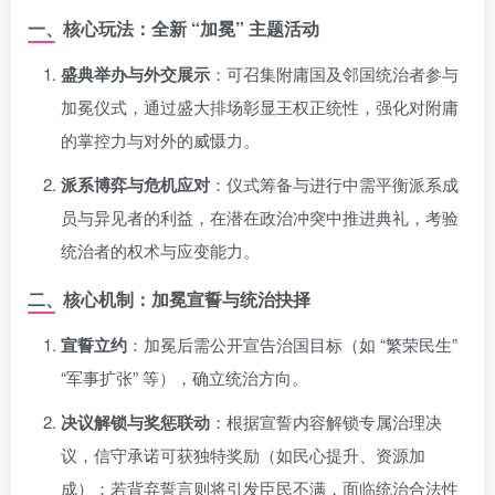
一、核心玩法：全新 “加冕” 主题活动
盛典举办与外交展示
：可召集附庸国及邻国统治者参与
加冕仪式，通过盛大排场彰显王权正统性，强化对附庸
的掌控力与对外的威慑力。
派系博弈与危机应对
：仪式筹备与进行中需平衡派系成
员与异见者的利益，在潜在政治冲突中推进典礼，考验
统治者的权术与应变能力。
二、核心机制：加冕宣誓与统治抉择
宣誓立约
：加冕后需公开宣告治国目标（如 “繁荣民生”
“军事扩张” 等），确立统治方向。
决议解锁与奖惩联动
：根据宣誓内容解锁专属治理决
议，信守承诺可获独特奖励（如民心提升、资源加
成）；若背弃誓言则将引发臣民不满，面临统治合法性