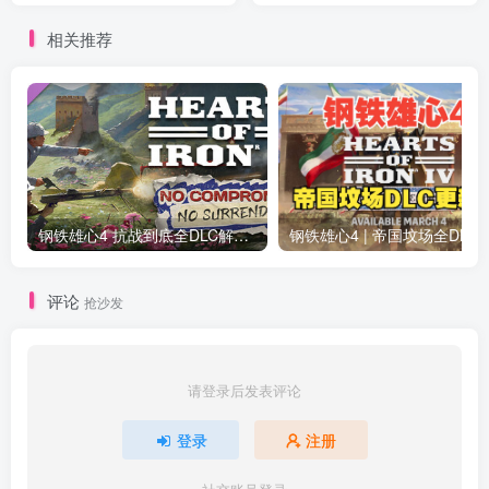
相关推荐
钢铁雄心4 抗战到底全DLC解锁补丁免费分享 1.17最新版2025
钢铁雄心4 | 帝国坟场全DLC解锁补丁免费下载_
评论
抢沙发
请登录后发表评论
登录
注册