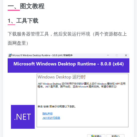
一、图文教程
1、工具下载
资源杂烩
网络游戏
问题求助
手机游戏
下载服务器管理工具，然后安装运行环境（两个资源都在上
645热度
1673热度
863热度
545热度
面网盘里）
关注
关注
关注
关注