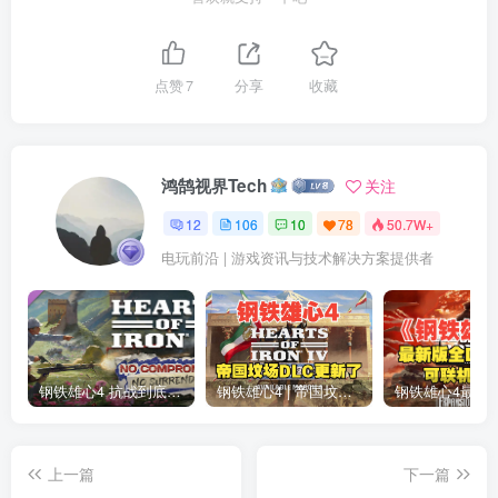
点赞
7
分享
收藏
鸿鹄视界Tech
关注
12
106
10
78
50.7W+
电玩前沿 | 游戏资讯与技术解决方案提供者
钢铁雄心4 抗战到底全DLC解锁补丁免费分享 1.17最新版2025
钢铁雄心4 | 帝国坟场全DLC解锁补丁免费下载_1.16最新版2025
上一篇
下一篇