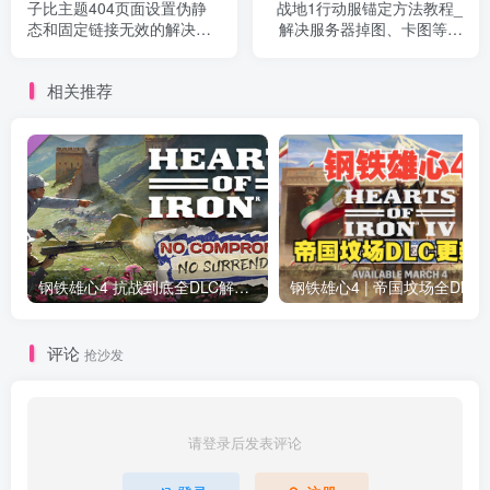
子比主题404页面设置伪静
战地1行动服锚定方法教程_
态和固定链接无效的解决教
解决服务器掉图、卡图等突
程_使网站使用子比自带的
发情况
404页面
相关推荐
钢铁雄心4 抗战到底全DLC解锁补丁免费分享 1.17最新版2025
钢铁雄心4 | 帝国坟场全DLC解锁补丁免费下载_
评论
抢沙发
请登录后发表评论