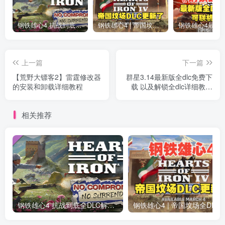
钢铁雄心4 抗战到底全DLC解锁补丁免费分享 1.17最新版2025
钢铁雄心4 | 帝国坟场全DLC解锁补丁免费下载_1.16最新版2025
上一篇
下一篇
【荒野大镖客2】雷霆修改器
群星3.14最新版全dlc免费下
的安装和卸载详细教程
载 以及解锁全dlc详细教程
Stellaris
相关推荐
钢铁雄心4 抗战到底全DLC解锁补丁免费分享 1.17最新版2025
钢铁雄心4 | 帝国坟场全DLC解锁补丁免费下载_