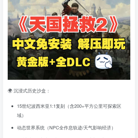
资源杂烩
网络游戏
问题求助
手机游戏
🌍 沉浸式历史沙盒：
646热度
1676热度
865热度
546热度
15世纪波西米亚1:1复刻（含200+平方公里可探索区
关注
关注
关注
关注
域）
动态世界系统（NPC全作息轨迹/天气影响经济）