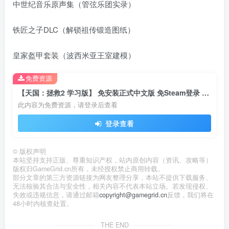
中世纪音乐原声集（管弦乐团实录）
铁匠之子DLC（解锁祖传锻造图纸）
皇家盔甲套装（波西米亚王室建模）
免费资源
【天国：拯救2 学习版】 免安装正式中文版 免Steam登录 中世纪开放世界RPG
此内容为免费资源，请登录后查看
登录查看
©
版权声明
本站坚持支持正版、尊重知识产权，站内原创内容（资讯、攻略等）
版权归GameGrid.cn所有，未经授权禁止商用转载。
部分文章的第三方资源链接为网友整理分享，本站不提供下载服务、
无法核验其合法与安全性，相关内容不代表本站立场。若发现侵权、
失效或违规信息，请通过邮箱
copyright@gamegrid.cn
反馈，我们将在
48小时内核查处置。
THE END