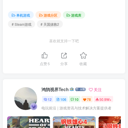
单机游戏
游戏分区
游戏库
# Steam游戏
# 天国拯救2
喜欢就支持一下吧
点赞
5
分享
收藏
鸿鹄视界Tech
关注
12
106
10
78
50.9W+
电玩前沿 | 游戏资讯与技术解决方案提供者