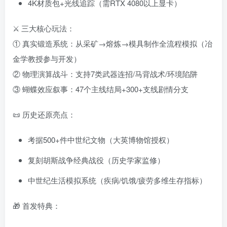
4K材质包+光线追踪（需RTX 4080以上显卡）
⚔️ 三大核心玩法：
① 真实锻造系统：从采矿→熔炼→模具制作全流程模拟（冶
金学教授参与开发）
② 物理演算战斗：支持7类武器连招/马背战术/环境陷阱
③ 蝴蝶效应叙事：47个主线结局+300+支线剧情分支
📜 历史还原亮点：
考据500+件中世纪文物（大英博物馆授权）
复刻胡斯战争经典战役（历史学家监修）
中世纪生活模拟系统（疾病/饥饿/疲劳多维生存指标）
🎁 首发特典：