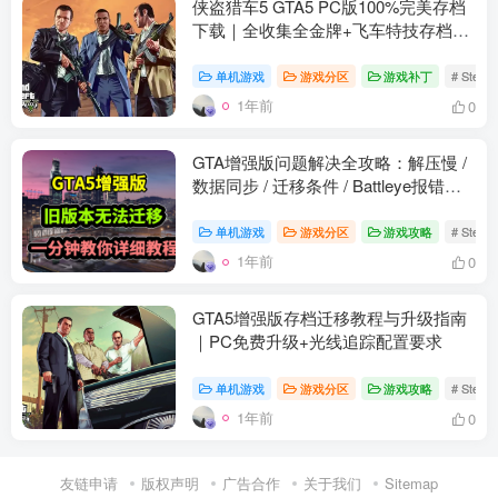
侠盗猎车5 GTA5 PC版100%完美存档
下载｜全收集全金牌+飞车特技存档使
用教程
单机游戏
游戏分区
游戏补丁
# Stea
1年前
0
GTA增强版问题解决全攻略：解压慢 /
数据同步 / 迁移条件 / Battleye报错修
复
单机游戏
游戏分区
游戏攻略
# Stea
1年前
0
GTA5增强版存档迁移教程与升级指南
｜PC免费升级+光线追踪配置要求
单机游戏
游戏分区
游戏攻略
# Stea
1年前
0
友链申请
版权声明
广告合作
关于我们
Sitemap