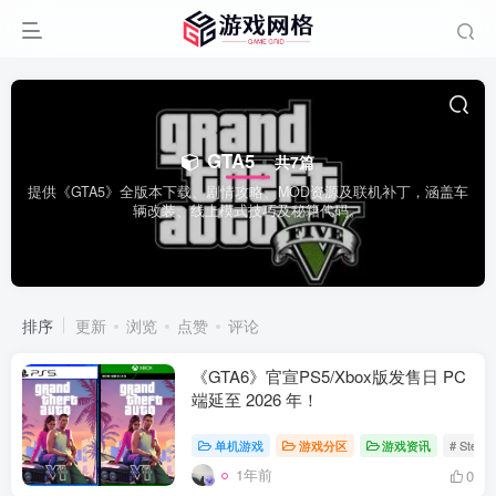
GTA5
共7篇
提供《GTA5》全版本下载、剧情攻略、MOD资源及联机补丁，涵盖车
辆改装、线上模式技巧及秘籍代码。
排序
更新
浏览
点赞
评论
《GTA6》官宣PS5/Xbox版发售日 PC
端延至 2026 年！
单机游戏
游戏分区
游戏资讯
# Stea
1年前
0