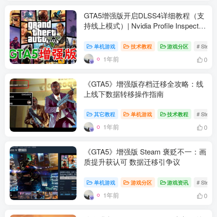
GTA5增强版开启DLSS4详细教程（支
持线上模式）| Nvidia Profile Inspector
设置指南
单机游戏
技术教程
游戏分区
# Stea
1年前
0
《GTA5》增强版存档迁移全攻略：线
上线下数据转移操作指南
其它教程
单机游戏
技术教程
# Stea
1年前
0
资源杂烩
网络游戏
问题求助
手机游戏
649热度
1679热度
868热度
549热度
《GTA5》增强版 Steam 褒贬不一：画
质提升获认可 数据迁移引争议
关注
关注
关注
关注
单机游戏
游戏分区
游戏资讯
# Stea
1年前
0