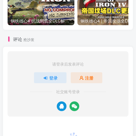
钢铁雄心4 抗战到底全DLC解锁补丁免费分享 1.17最新版2025
钢铁雄心4 | 帝国坟场全DLC解锁补丁免费下载_
评论
抢沙发
请登录后发表评论
登录
注册
社交账号登录