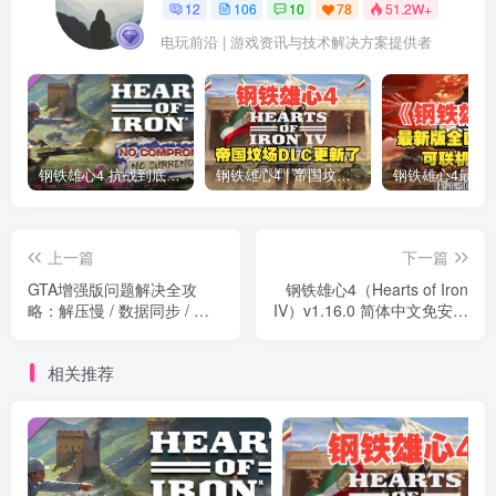
12
106
10
78
51.2W+
电玩前沿 | 游戏资讯与技术解决方案提供者
钢铁雄心4 抗战到底全DLC解锁补丁免费分享 1.17最新版2025
钢铁雄心4 | 帝国坟场全DLC解锁补丁免费下载_1.16最新版2025
上一篇
下一篇
GTA增强版问题解决全攻
钢铁雄心4（Hearts of Iron
略：解压慢 / 数据同步 / 迁
IV）v1.16.0 简体中文免安装
移条件 / Battleye报错修复
整合版下载
相关推荐