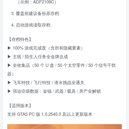
（示例：ADF2109C）
覆盖前建议备份原存档
启动游戏读取存档
【存档特色】
▶ 100% 游戏完成度（含所有隐藏要素）
▶ 主线 / 陌生人任务全金牌达成
▶ 全收集品（50 个 U 盘 / 50 个太空零件 / 50 个信号干扰
器）
资源杂烩
网络游戏
问题求助
手机游戏
▶ 飞车特技 / 飞行特技 / 潜水挑战全通关
647热度
1676热度
866热度
547热度
▶ 强迫症级数据：金钱 / 武器 / 载具 / 房产全解锁
关注
关注
关注
关注
【适用版本】
支持 GTA5 PC 版 1.0.2545.0 及以上更新版本