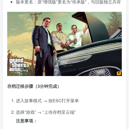
版本更名：原“增强版”更名为“传承版”，与旧版独立共存
资源杂烩
网络游戏
问题求助
手机游戏
存档迁移步骤（3分钟完成）
655热度
1687热度
870热度
554热度
关注
关注
关注
关注
进入故事模式 → 按ESC打开菜单
选择“游戏” → “上传存档至云端”
注意事项：