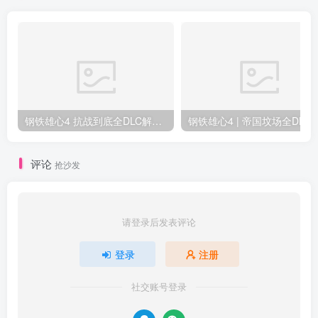
钢铁雄心4 抗战到底全DLC解锁补丁免费分享 1.17最新版2025
钢铁雄心4 | 帝国坟场全DLC解锁补丁免费下载_
评论
抢沙发
请登录后发表评论
登录
注册
社交账号登录