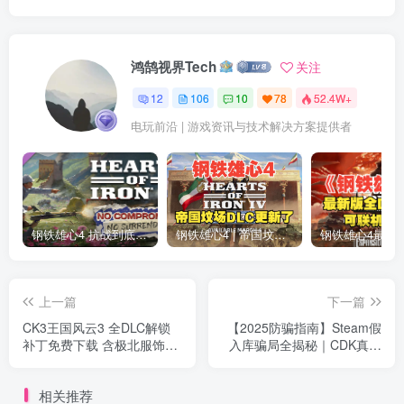
鸿鹄视界Tech
关注
12
106
10
78
52.4W+
电玩前沿 | 游戏资讯与技术解决方案提供者
钢铁雄心4 抗战到底全DLC解锁补丁免费分享 1.17最新版2025
钢铁雄心4 | 帝国坟场全DLC解锁补丁免费下载_1.16最新版2025
上一篇
下一篇
CK3王国风云3 全DLC解锁
【2025防骗指南】Steam假
补丁免费下载 含极北服饰最
入库骗局全揭秘｜CDK真假
新版 十字军之王3
辨别+木马清除教程
相关推荐