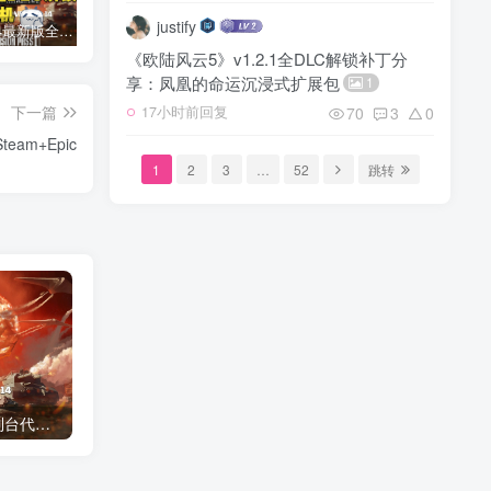
justify
钢铁雄心4最新版全dlc免费下载1.15.4_以及详细安装教程
《钢铁雄心4》最新控制台代码/作弊码大全汇总 2026最新版
【荒野大镖客2】雷霆修改器的安装和卸载详细教程
《欧陆风云5》v1.2.1全DLC解锁补丁分
享：凤凰的命运沉浸式扩展包
1
下一篇
70
3
0
17小时前回复
am+Epic
1
2
3
…
52
跳转
《钢铁雄心4》最新控制台代码/作弊码大全汇总 2026最新版
DLC补丁通用使用教程：软件解压文件安装指南 – 必看！