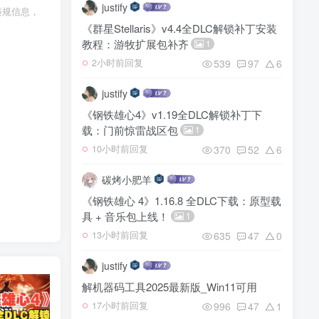
justify
违规信息，
《群星Stellaris》v4.4全DLC解锁补丁安装
教程：游牧扩展包补齐
1
539
97
6
2小时前回复
justify
《钢铁雄心4》v1.19全DLC解锁补丁下
载：门前惊雷战区包
1
370
52
6
10小时前回复
碳烤小肥羊
《钢铁雄心 4》1.16.8 全DLC下载：原型载
具 + 音乐包上线！
1
635
47
0
13小时前回复
justify
解机器码工具2025最新版_Win11可用
996
47
1
17小时前回复