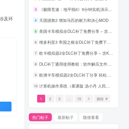
。
《极限竞速：地平线6》9分钟实机演示公开 5月19日发售 预购赠法拉利J50
3
涉及环
天国拯救2 增加马匹的耐力和决心MOD
4
美国卡车模拟全DLC补丁免费分享 – 含Krone农业设备最新DLC
5
维多利亚3 帝国之枢全DLC补丁免费下载 – 帝国的支点最新版
6
欧卡模拟器2全DLC补丁免费分享 – 含Krone农业设备最新DLC
7
DLC补丁通用使用教程：软件解压文件安装指南 – 必看！
8
欧洲卡车模拟器2全DLC补丁分享 轻松解锁欧卡2全部内容 2025最新
9
计算机操作系统（慕课版 汤小丹 人民邮电出版社）习题答案及解析
10
1
2
3
…
15
跳转
热门帖子
最新帖子
随便看看