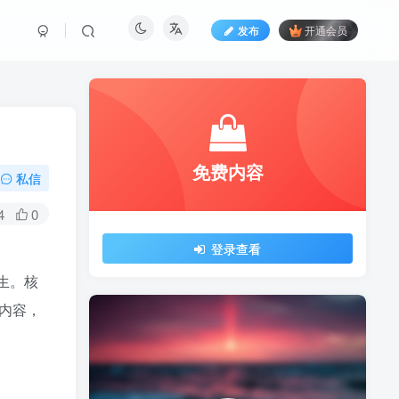
发布
开通会员
免费内容
私信
4
0
登录查看
生。核
等内容，