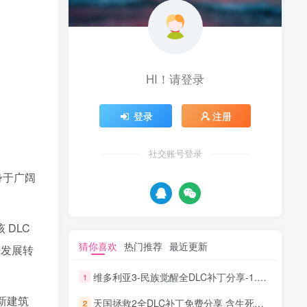
HI！请登录
登录
注册
社交账号登录
身于广阔
 DLC
猜你喜欢
热门推荐
最近更新
步发展转
维多利亚3-民族觉醒全DLC补丁分享-1.1.0版本
1
含新建筑
天国拯救2全DLC补丁免费分享 含生死绘梦 25年7月更新
2