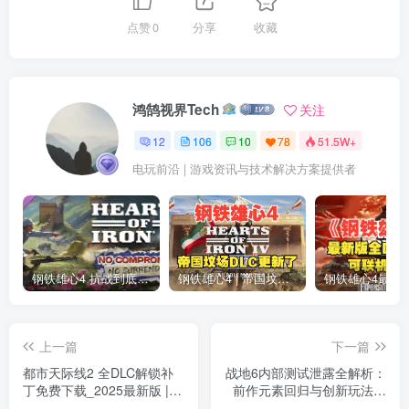
点赞
0
分享
收藏
鸿鹄视界Tech
关注
12
106
10
78
51.5W+
电玩前沿 | 游戏资讯与技术解决方案提供者
钢铁雄心4 抗战到底全DLC解锁补丁免费分享 1.17最新版2025
钢铁雄心4 | 帝国坟场全DLC解锁补丁免费下载_1.16最新版2025
上一篇
下一篇
都市天际线2 全DLC解锁补
战地6内部测试泄露全解析：
丁免费下载_2025最新版 |
前作元素回归与创新玩法深
含城市长廊
度评测