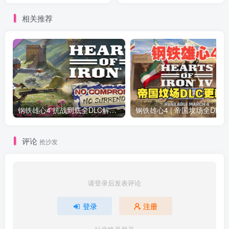
相关推荐
钢铁雄心4 抗战到底全DLC解锁补丁免费分享 1.17最新版2025
钢铁雄心4 | 帝国坟场全DLC解锁补丁免费下载_
评论
抢沙发
请登录后发表评论
登录
注册