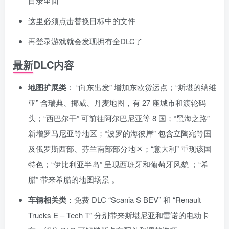
目录里面
这里必须点击替换目标中的文件
资源杂烩
网络游戏
问题求助
手机游戏
再登录游戏就会发现拥有全DLC了
649热度
1679热度
868热度
549热度
最新DLC内容
关注
关注
关注
关注
地图扩展类
： “向东出发” 增加东欧货运点；“斯堪的纳维
亚” 含瑞典、挪威、丹麦地图，有 27 座城市和渡轮码
头；“西巴尔干” 可前往阿尔巴尼亚等 8 国；“黑海之路”
新增罗马尼亚等地区；“波罗的海彼岸” 包含立陶宛等国
及俄罗斯西部、芬兰南部部分地区；“意大利” 重现该国
特色；“伊比利亚半岛” 呈现西班牙和葡萄牙风貌 ；“希
腊” 带来希腊的地图场景 。
车辆相关类
：免费 DLC “Scania S BEV” 和 “Renault
Trucks E – Tech T” 分别带来斯堪尼亚和雷诺的电动卡