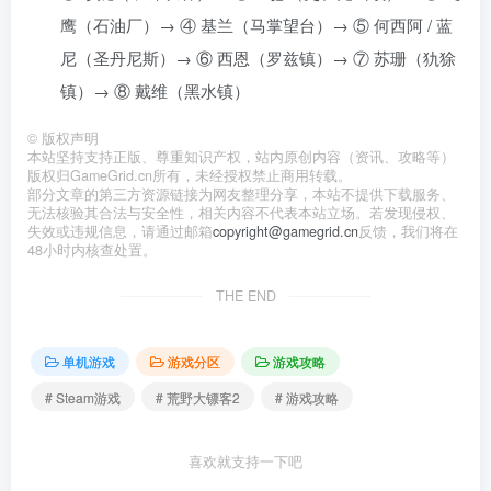
鹰（石油厂）→ ④ 基兰（马掌望台）→ ⑤ 何西阿 / 蓝
尼（圣丹尼斯）→ ⑥ 西恩（罗兹镇）→ ⑦ 苏珊（犰狳
镇）→ ⑧ 戴维（黑水镇）
©
版权声明
本站坚持支持正版、尊重知识产权，站内原创内容（资讯、攻略等）
版权归GameGrid.cn所有，未经授权禁止商用转载。
部分文章的第三方资源链接为网友整理分享，本站不提供下载服务、
无法核验其合法与安全性，相关内容不代表本站立场。若发现侵权、
失效或违规信息，请通过邮箱
copyright@gamegrid.cn
反馈，我们将在
48小时内核查处置。
THE END
单机游戏
游戏分区
游戏攻略
# Steam游戏
# 荒野大镖客2
# 游戏攻略
喜欢就支持一下吧