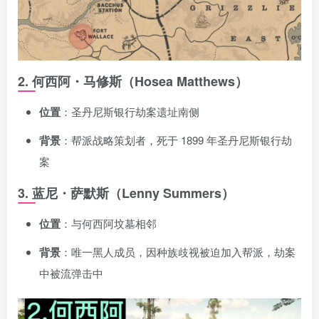
资源杂烩
网络游戏
问题求助
手机游戏
647热度
1676热度
867热度
547热度
关注
关注
关注
关注
2. 何西阿・马修斯（Hosea Matthews）
位置
：圣丹尼斯银行劫案遗址南侧
背景
：帮派战略策划者，死于 1899 年圣丹尼斯银行劫
案
3. 蓝尼・萨默斯（Lenny Summers）
位置
：与何西阿坟墓相邻
背景
：唯一黑人成员，因种族歧视被迫加入帮派，劫案
中被流弹击中