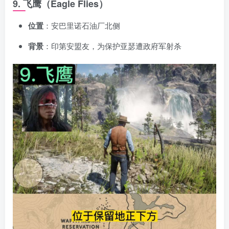
9. 飞鹰（Eagle Flies）
位置
：安巴里诺石油厂北侧
背景
：印第安盟友，为保护亚瑟遭政府军射杀