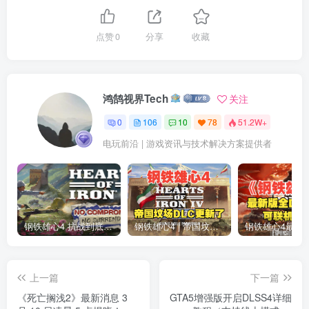
点赞
0
分享
收藏
鸿鹄视界Tech
关注
0
106
10
78
51.2W+
电玩前沿 | 游戏资讯与技术解决方案提供者
钢铁雄心4 抗战到底全DLC解锁补丁免费分享 1.17最新版2025
钢铁雄心4 | 帝国坟场全DLC解锁补丁免费下载_1.16最新版2025
上一篇
下一篇
《死亡搁浅2》最新消息 3
GTA5增强版开启DLSS4详细