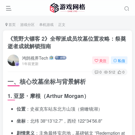
首页
游戏分区
单机游戏
正文
《荒野大镖客 2》全帮派成员坟墓位置攻略：祭奠
逝者成就解锁指南
鸿鹄视界Tech
关注
私信
1年前更新
0
512
0
一、核心坟墓坐标与背景解析
1. 亚瑟・摩根（Arthur Morgan）
位置
：史崔克车站东北方山顶（俯瞰镜湖）
坐标
：北纬 38°13’12.7″，西经 122°34’56.8″
剧情意义
：主角最终安息地，墓碑铭文 “Redemption at