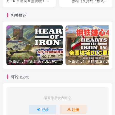
月 10 日凌晨 5 点揭晓！小
教程（支持线上模式）|
岛秀夫携主演亮相西南偏南
Nvidia Profile Inspector设置
电影节
指南
相关推荐
钢铁雄心4 抗战到底全DLC解锁补丁免费分享 1.17最新版2025
钢铁雄心4 | 帝国坟场全DLC解锁补丁免费下载_
评论
抢沙发
请登录后发表评论
登录
注册