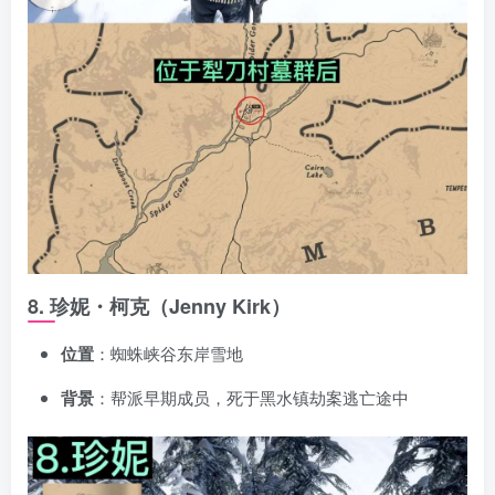
8. 珍妮・柯克（Jenny Kirk）
位置
：蜘蛛峡谷东岸雪地
背景
：帮派早期成员，死于黑水镇劫案逃亡途中