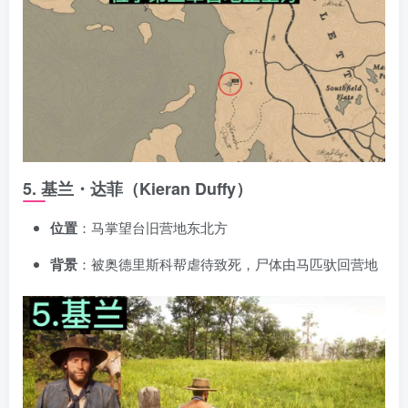
5. 基兰・达菲（Kieran Duffy）
位置
：马掌望台旧营地东北方
背景
：被奥德里斯科帮虐待致死，尸体由马匹驮回营地