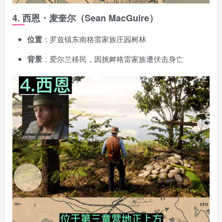
4. 西恩・麦奎尔（Sean MacGuire）
位置
：罗兹镇东南格雷家族庄园树林
背景
：爱尔兰移民，因挑衅格雷家族遭伏击身亡