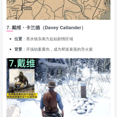
7. 戴维・卡兰德（Davey Callander）
位置
：黑水镇东南方起始剧情区域
背景
：开场劫案重伤，成为帮派衰落的导火索