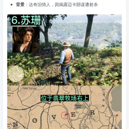
背景
：达奇旧情人，因揭露迈卡阴谋遭射杀