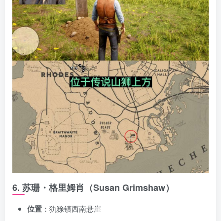
6. 苏珊・格里姆肖（Susan Grimshaw）
位置
：犰狳镇西南悬崖