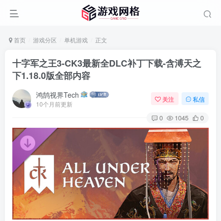
首页
游戏分区
单机游戏
正文
十字军之王3-CK3最新全DLC补丁下载-含溥天之
下1.18.0版全部内容
鸿鹄视界Tech
关注
私信
10个月前更新
0
1045
0