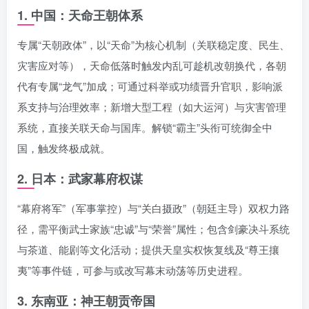
1. 中国：天命王朝体系
专属“天朝政体”，以“天命”为核心机制（关联稳定度、民生、
灾害应对等），天命低落时触发内乱可趁机改朝换代，各朝
代有专属“龙气”加成；可通过科举或功绩晋升官职，影响派
系支持与治理效率；新增大型工程（如大运河）与灾害管理
系统，直接关联天命与国库。解锁“霸主”头衔可统御全中
国，触发终极成就。
2. 日本：武家幕府权谋
“幕府将军”（军事掌控）与“关白摄政”（朝廷主导）双权力路
径，需平衡武士家族“忠诚”与“荣誉”属性；包含剑豪决斗系统
与茶道、能剧等文化活动；提供天皇实权恢复线及“尊王攘
夷”等事件链，可参与或改写幕末动荡等历史进程。
3. 东南亚：神王朝贡帝国