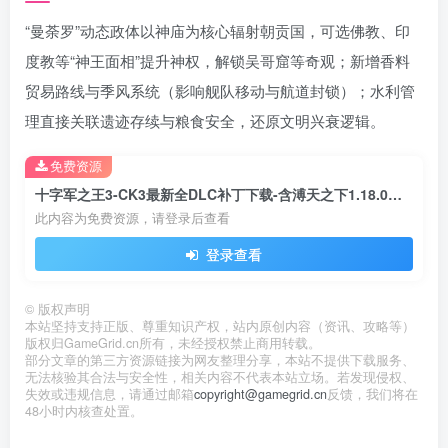
“曼荼罗”动态政体以神庙为核心辐射朝贡国，可选佛教、印
度教等“神王面相”提升神权，解锁吴哥窟等奇观；新增香料
贸易路线与季风系统（影响舰队移动与航道封锁）；水利管
理直接关联遗迹存续与粮食安全，还原文明兴衰逻辑。
免费资源
十字军之王3-CK3最新全DLC补丁下载-含溥天之下1.18.0版全部内容
此内容为免费资源，请登录后查看
登录查看
©
版权声明
本站坚持支持正版、尊重知识产权，站内原创内容（资讯、攻略等）
版权归GameGrid.cn所有，未经授权禁止商用转载。
部分文章的第三方资源链接为网友整理分享，本站不提供下载服务、
无法核验其合法与安全性，相关内容不代表本站立场。若发现侵权、
失效或违规信息，请通过邮箱
copyright@gamegrid.cn
反馈，我们将在
48小时内核查处置。