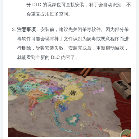
分 DLC 的玩家也可直接安装，补丁会自动识别，不
会重复占用过多空间。
注意事项
：安装前，建议先关闭杀毒软件。因为部分杀
资源杂烩
网络游戏
问题求助
手机游戏
毒软件可能会误将补丁文件识别为病毒或恶意程序而进
655热度
1684热度
869热度
551热度
行删除，导致安装失败。安装完成后，重新启动游戏，
关注
关注
关注
关注
就能看到全新的 DLC 内容了。