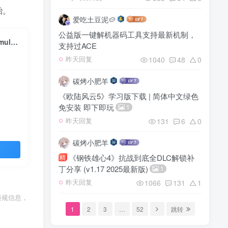
胎。
爱吃土豆泥🥔
公益版一键解机器码工具支持最新机制，
美国卡车模拟全DLC解锁补丁免费下载_2025最新版_American truck simulation
支持过ACE
1040
48
0
昨天回复
碳烤小肥羊
《欧陆风云5》学习版下载 | 简体中文绿色
免安装 即下即玩
1
131
6
0
昨天回复
碳烤小肥羊
《钢铁雄心4》抗战到底全DLC解锁补
精
丁分享 (v1.17 2025最新版)
1
1066
131
1
昨天回复
违规信息，
1
2
3
…
52
跳转