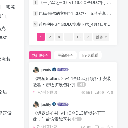
《十字军之王3》v1.19.0.3 全DLC补丁整合包发布：含第五章扩展通行证等全部内容
8
州、密苏
席德·梅尔的文明7全DLC补丁无偿分享 25年8月更新
9
拱门。
维多利亚3全部DLC免费下载_4月1日更新_DLC解锁补丁
10
马克
680
1
2
3
…
15
跳转
热门帖子
最新帖子
随便看看
空涂装
justify
《群星Stellaris》v4.4全DLC解锁补丁安装
教程：游牧扩展包补齐
1
物运
551
99
6
6小时前回复
justify
建筑设
《钢铁雄心4》v1.19全DLC解锁补丁下
载：门前惊雷战区包
1
383
54
6
7小时前回复