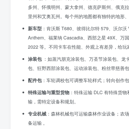
多州、怀俄明州、蒙大拿州、德克萨斯州、俄克拉
里州和艾奥瓦州。每个州的地图都有独特的地形、
新车型
：肯沃斯 T680、彼得比尔特 579、沃尔沃 V
Anthem、福莱纳 Cascadia、西部之星 49X、万国
2022 等。不同卡车在性能、外观上有差异，给
涂装包
：如蒸汽朋克涂装包、万圣节涂装包、龙
包、狂野西部涂装包、运动涂装包、粉丝带慈善包、
配件包
：车轮调校包可调整车轮样式；转向创作
特殊运输与重型货物
：特殊运输 DLC 有特殊
输，需特定设备和规划。
专业机械
：森林机械包可运输森林作业设备；农场
备运输 。