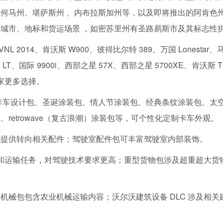
何马州、堪萨斯州 、内布拉斯加州等，以及即将推出的阿肯色
城市、地标和货运场景 ，如密苏里州有圣路易斯市及其标志性
NL 2014、肯沃斯 W900、彼得比尔特 389、万国 Lonestar、
 LT、国际 9900i、西部之星 57X、西部之星 5700XE、肯沃斯 T
玩家更多选择。
卡车设计包、圣诞涂装包、情人节涂装包、经典条纹涂装包、太
retrowave（复古浪潮）涂装包等，可个性化定制卡车外观。
包提供转向相关配件；驾驶室配件包可丰富驾驶室内部装饰。
货物和运输任务，对驾驶技术要求更高；重型货物包涉及超重超大货
机械包包含农业机械运输内容；沃尔沃建筑设备 DLC 涉及相关