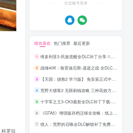
社交账号登录
猜你喜欢
热门推荐
最近更新
维多利亚3-民族觉醒全DLC补丁分享-1.1.0版本
1
战锤40K：格雷迪厄斯-遗迹之战 全DLC补丁分享 2025最新
2
【天国：拯救2 学习版】 免安装正式中文版 免Steam登录 中世纪开放世界RPG
3
荒野大镖客2 无限刷钱攻略 三种高效方法实现财富自由
4
十字军之王3-CK3最新全DLC补丁下载-含溥天之下1.18.0版全部内容
5
《GTA5》增强版存档迁移全攻略：线上线下数据转移操作指南
6
猎人：荒野的召唤全DLC解锁补丁免费下载_25年3月更新 Steam+Epic
7
、科罗拉