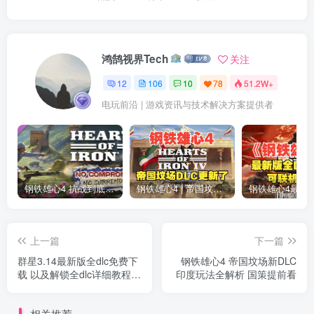
鸿鹄视界Tech
关注
12
106
10
78
51.2W+
电玩前沿 | 游戏资讯与技术解决方案提供者
钢铁雄心4 抗战到底全DLC解锁补丁免费分享 1.17最新版2025
钢铁雄心4 | 帝国坟场全DLC解锁补丁免费下载_1.16最新版2025
上一篇
下一篇
群星3.14最新版全dlc免费下
钢铁雄心4 帝国坟场新DLC
载 以及解锁全dlc详细教程
印度玩法全解析 国策提前看
Stellaris
相关推荐