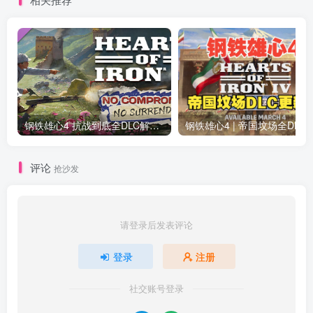
钢铁雄心4 抗战到底全DLC解锁补丁免费分享 1.17最新版2025
钢铁雄心4 | 帝国坟场全DLC解锁补丁免费下载_
评论
抢沙发
请登录后发表评论
登录
注册
社交账号登录