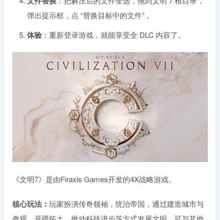
文件替换
：把解压后的文件全选，拖到文明 7 根目录，
弹出提示框，点 “替换目标中的文件” 。
体验
：重新登录游戏，就能享受全 DLC 内容了。
资源杂烩
网络游戏
问题求助
手机游戏
647热度
1676热度
865热度
546热度
关注
关注
关注
关注
《文明7》是由Firaxis Games开发的4X战略游戏。
核心玩法：
玩家扮演传奇领袖，统治帝国，通过建造城市与
奇观、开疆拓土、推动科技进步等方式发展文明，可与其他